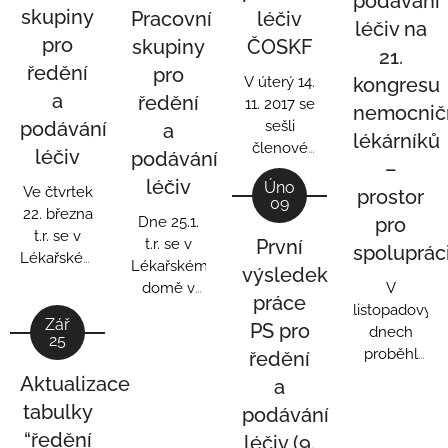
podávání
přípravků,
skupiny
Pracovní
léčiv
léčiv
které byl
léčiv na
pro
(verze 05).
skupiny
ČOSKF
též
21.
věnován
ředění
pro
V úterý 14.
kongresu
prostor na
a
ředění
11. 2017 se
nemocnič
loňském
sešli
podávání
a
říjnovém
lékárníků
členové
léčiv
podávání
8.
–
Pracovní
kongresu
léčiv
Úno
skupiny
Ve čtvrtek
prostor
ČOSKF, do
09
pro ředění
22. března
odborného
Dne 25.1.
pro
a podávání
t.r. se v
článku.
t.r. se v
První
spoluprác
léčiv, aby
Lékařském
Lékařském
výsledek
se ohlédli
domě
domě v
V
práce
za svými
opět sešla
Praze
listopadovýc
dosavadními
Zář
PS pro
PS pro
sešla
dnech
25
aktivitami
ředění a
Pracovní
proběhl
ředění
a
podávání
skupina
21.
Aktualizace
a
diskutovali
léčiv.
pro ředění
kongres
tabulky
podávání
nad
Členové si
a podávání
nemocničníc
budoucností
navzájem
“ředění
léčiv (9.
léčiv
lékárníků
.