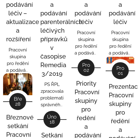
podávání
a
a
a
léčiv –
podávání
podávání
podávání
aktualizace
parenterálních
léčiv
léčiv
a
léčivých
Pracovní
Pracovní
rozšíření
přípravků
skupina
skupina
pro ředění
pro ředění
v
Pracovní
a podávání
a podávání
časopise
skupina
léčiv
léčiv
pro ředění
Remedia
Pro
ČOSKF
ČOSKF
Pro
02
a podávání
3/2019
01
předkládá
předkládá
léčiv
zaktualizovanou
zaktualizova
Priority
ČOSKF
PS ŘPL
Prezenta
Tabulku
Tabulku
předkládá
zpracovala
Pracovní
ředění a
ředění a
Pracovní
kompletně
problematiku
Bře
skupiny
podávání
podávání
skupiny
28
zaktualizovanou
správného
léčiv
léčiv
pro
a
ředění a
pro
(verze 04).
(verze 03).
Březnové
Úno
ředění
rozšířenou
podávání
ředění
18
Tabulku
parenterálních
setkání
a
a
ředění a
léčivých
Pracovní
Setkání
podávání
podávání