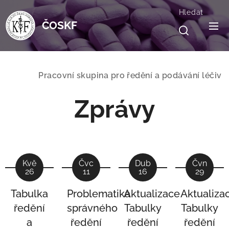
Hledat
ČOSKF
Pracovní skupina pro ředění a podávání léčiv
Zprávy
Kvě
Čvc
Dub
Čvn
26
11
16
29
Tabulka
Problematika
Aktualizace
Aktualiza
ředění
správného
Tabulky
Tabulky
a
ředění
ředění
ředění