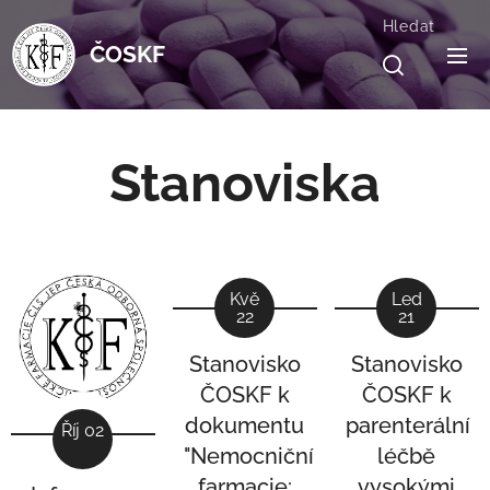
Hledat
ČOSKF
Stanoviska
Kvě
Led
22
21
Stanovisko
Stanovisko
ČOSKF k
ČOSKF k
dokumentu
parenterální
Říj 02
"Nemocniční
léčbě
farmacie:
vysokými