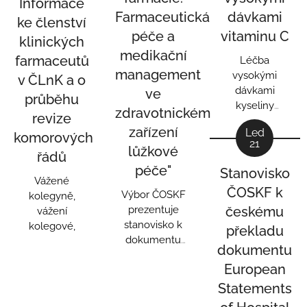
Informace
Farmaceutická
dávkami
ke členství
péče a
vitaminu C
klinických
medikační
farmaceutů
Léčba
management
vysokými
v ČLnK a o
dávkami
ve
průběhu
kyseliny
zdravotnickém
revize
askorbové
zařízení
Led
(dávky 0,1−1,5
komorových
21
lůžkové
g/kg) v
řádů
onkologické,
péče"
Stanovisko
imunologické,
Vážené
ČOSKF k
Výbor ČOSKF
alergologické,
kolegyně,
prezentuje
českému
revmatologické
vážení
stanovisko k
indikaci a pro
kolegové,
překladu
dokumentu
management
dokumentu
"Nemocniční
hojení ran je
European
farmacie:
založena na
Farmaceutická
Statements
datech, která
péče a
neodpovídají