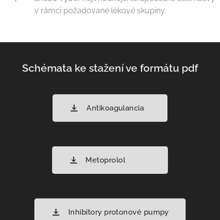
v rámci požadované lékové skupiny.
Schémata ke stažení ve formátu pdf
Antikoagulancia
Metoprolol
Inhibitory protonové pumpy