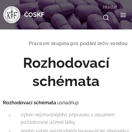
Hledat
ČOSKF
Pracovní skupina pro podání léčiv sondou
Rozhodovací
schémata
Rozhodovací schémata
usnadňují
výběr nejvhodnějšího přípravku s obsahem
požadované účinné látky
anebo výběr nejvhodnější terapeutické alternativy