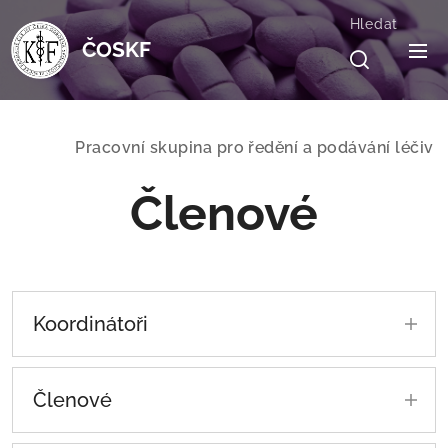
Hledat
ČOSKF
Pracovní skupina pro ředění a podávání léčiv
Členové
Koordinátoři
Mgr. Lucie Polášková
Oddělení klinické farmacie
Členové
Ústřední vojenská nemocnice - Vojenská
fakultní nemocnice Praha
PharmDr. Jan Cihlo, Ph.D.