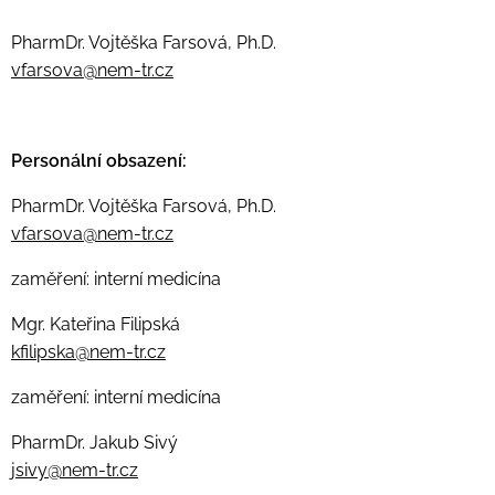
PharmDr. Vojtěška Farsová, Ph.D.
vfarsova@nem-tr.cz
Personální obsazení:
PharmDr. Vojtěška Farsová, Ph.D.
vfarsova@nem-tr.cz
zaměření: interní medicína
Mgr. Kateřina Filipská
kfilipska@nem-tr.cz
zaměření: interní medicína
PharmDr. Jakub Sivý
jsivy@nem-tr.cz