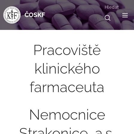
Hledat
ČOSKF
Pracoviště
klinického
farmaceuta
Nemocnice
Strakonice, a.s.