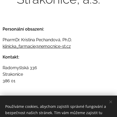
Personální obsazení:
PharmDr. Kristina Pechandová, Ph.D.
klinicka_farmacie@nemocnice-st.cz
Kontakt:
Radomyšlská 336
Strakonice
386 01
Používáme cookies, abychom zajistili správné fungování a
© 2023 ČOSKF | Všechna práva vyhrazena | Designed by Juraj
bezpečnost našich stránek. Tím vám můžeme zajistit tu
Martiška