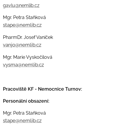
gavlu@nemlib.cz
Mgr. Petra Staňková
stape@nemlib.cz
PharmDr. Josef Vaníček
vanjo@nemlib.cz
Mgr. Marie Vyskočilová
vysma@nemlib.cz
Pracoviště KF - Nemocnice Turnov:
Personální obsazení:
Mgr. Petra Staňková
stape@nemlib.cz