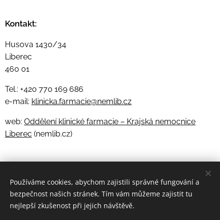
Kontakt:
Husova 1430/34
Liberec
460 01
Tel.: +420 770 169 686
e-mail:
klinicka.farmacie@nemlib.cz
web:
Oddělení klinické farmacie – Krajská nemocnice
Liberec
(nemlib.cz)
Používáme cookies, abychom zajistili správné fungování a
© 2023 ČOSKF | Všechna práva vyhrazena | Designed by Juraj
bezpečnost našich stránek. Tím vám můžeme zajistit tu
Martiška
nejlepší zkušenost při jejich návštěvě.
Česká odborná společnost klinické farmacie ČLS JEP, Sokolská
490/31, 120 00 Praha 2