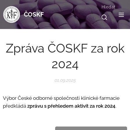
Hledat
ČOSKF
Zpráva ČOSKF za rok
2024
01.09.2025
Výbor České odborné společnosti klinické farmacie
předkládá
zprávu
s
přehledem
aktivit
za
rok
2024
.