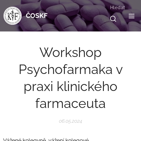
Hledat
ČOSKF
Workshop
Psychofarmaka v
praxi klinického
farmaceuta
06.05.2024
Vážené kolegyně, vážení kolegové,