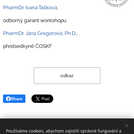
PharmDr. Ivana Tašková
,
odborný garant workshopu
PharmDr. Jana Gregorová, Ph.D.
,
předsedkyně ČOSKF
odkaz
Share
Používáme cookies, abychom zajistili správné fungování a
© 2023 ČOSKF | Všechna práva vyhrazena | Designed by Juraj