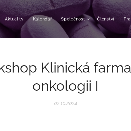
Aktuality
Kalendář
Společnost
Členství
Pra
shop Klinická farma
onkologii I
02.10.2024