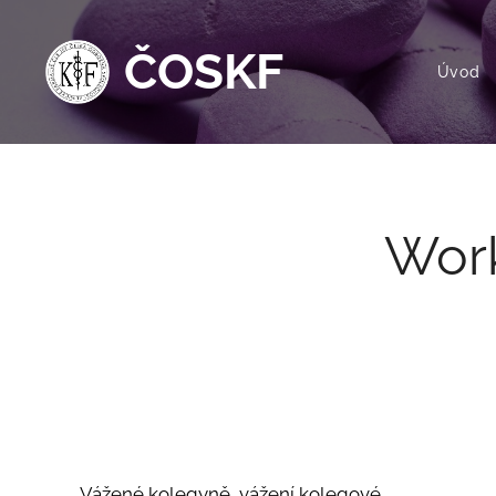
ČOSKF
Úvod
Work
Vážené kolegyně, vážení kolegové,