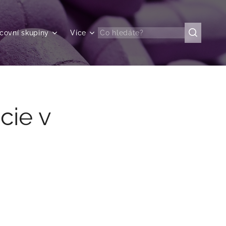
covní skupiny
Více
cie v