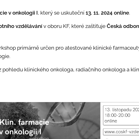
ie v onkologii I
, který se uskuteční
13. 11. 2024 online
.
otního vzdělávání
v oboru KF, které zaštiťuje
Česká odborn
kshop primárně určen pro atestované klinické farmaceuty,
ogie.
pohledu klinického onkologa, radiačního onkologa a kli