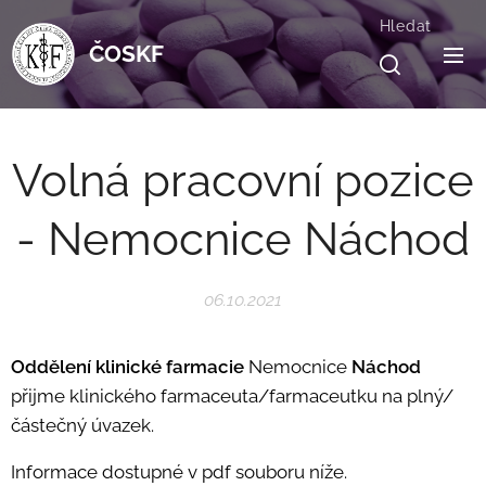
Hledat
ČOSKF
Volná pracovní pozice
- Nemocnice Náchod
06.10.2021
Oddělení klinické farmacie
Nemocnice
Náchod
přijme klinického farmaceuta/farmaceutku na plný/
částečný úvazek.
Informace dostupné v pdf souboru níže.