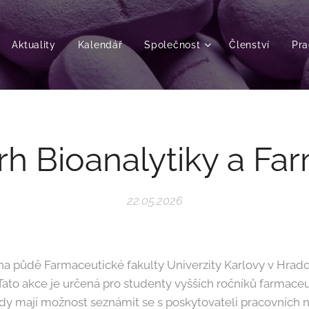
Aktuality
Kalendář
Společnost
Členství
Pra
rh Bioanalytiky a Fa
22.05.2026
 na půdě Farmaceutické fakulty Univerzity Karlovy v Hradc
 Tato akce je určená pro studenty vyšších ročníků farmace
kdy mají možnost seznámit se s poskytovateli pracovních n