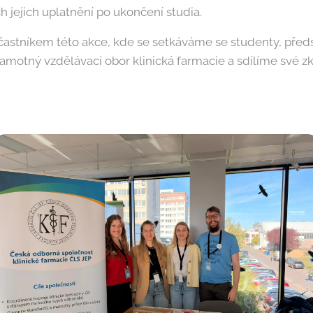
 jejich uplatnění po ukončení studia.
účastníkem této akce, kde se setkáváme se studenty, před
amotný vzdělávací obor klinická farmacie a sdílíme své zk