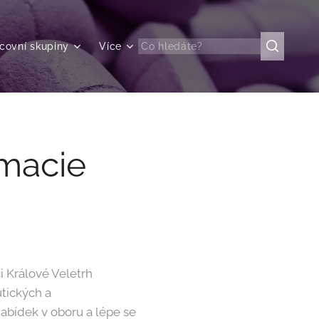
covní skupiny
Více
rmacie
i Králové Veletrh
utických a
abídek v oboru a lépe se