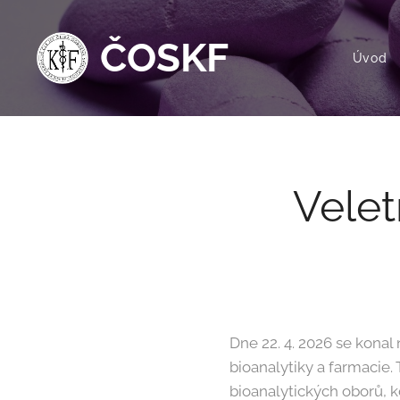
ČOSKF
Úvod
Velet
Dne 22. 4. 2026 se konal
bioanalytiky a farmacie.
bioanalytických oborů, 