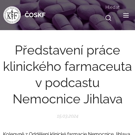
Hledat
ČOSKF
Představení práce
klinického farmaceuta
v podcastu
Nemocnice Jihlava
15.03.2024
Kolegyně z Oddělení klinické farmacie Nemocnice Jihlava