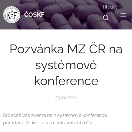
Hledat
ČOSKF
Pozvánka MZ ČR na
systémové
konference
29.04.2026
Srdečně Vás zveme na 2 systémové konference
pořádané Ministerstvem zdravotnictví ČR.