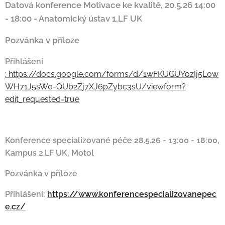
Datová konference Motivace ke kvalitě, 20.5.26 14:00
- 18:00 - Anatomický ústav 1.LF UK
Pozvánka v příloze
Přihlášení
:
https://docs.google.com/forms/d/1wFKUGUYozIj5L0w
WH71J5sW0-QUb2Zj7XJ6pZybc3sU/viewform?
edit_requested=true
Konference specializované péče 28.5.26 - 13:00 - 18:00,
Kampus 2.LF UK, Motol
Pozvánka v příloze
Přihlášení:
https://www.konferencespecializovanepec
e.cz/