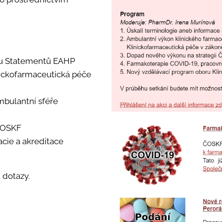
adu Statementů EAHP
nickofarmaceutická péče
mbulantní sféře
 ČOSKF
cie a akreditace
 dotazy.