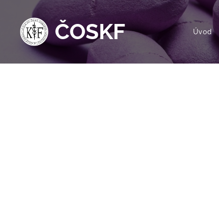
ČOSKF
Úvod