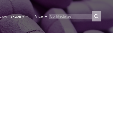
covní skupiny
Více