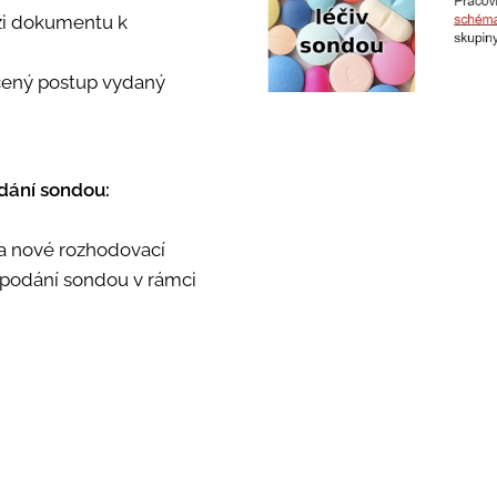
rzi dokumentu k
učený postup vydaný
dání sondou:
la nové rozhodovací
 podání sondou v rámci