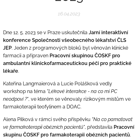
16.04.2023
Dne 12. 5. 2023 se v Praze uskutečnila
Jarní interaktivní
konference Společnosti všeobecného lékařství ČLS
JEP
. Jeden z programových bloků byl věnován klinické
farmacii a připraven
Pracovní skupinou ČOSKF pro
ambulantní klinickofarmaceutickou péči pro praktické
lékaře
.
Kateřina Langmaierová a Lucie Polášková vedly
workshop na téma
"Lékové interakce - na co mi PC
neodpoví ?"
, ve kterém se věnovaly rizikovým místům ve
farmakoterapii teofylinem a DOAC.
Alena Pilková v rámci svého příspěvku
"Na co pamatovat
ve farmakoterapii obézních pacientů"
, představila
Pracovní
skupinu ČOSKF pro farmakoterapii obézních pacientů
.