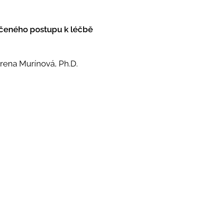
čeného postupu k léčbě
rena Murínová, Ph.D.