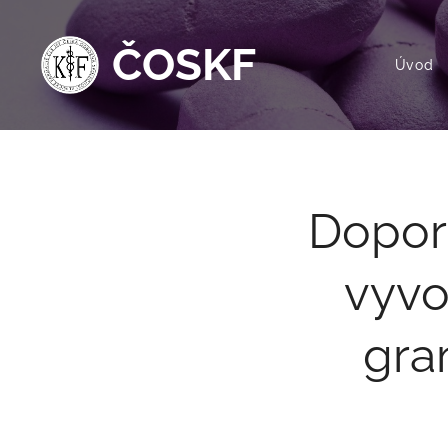
ČOSKF
Úvod
Dopor
vyvo
gra