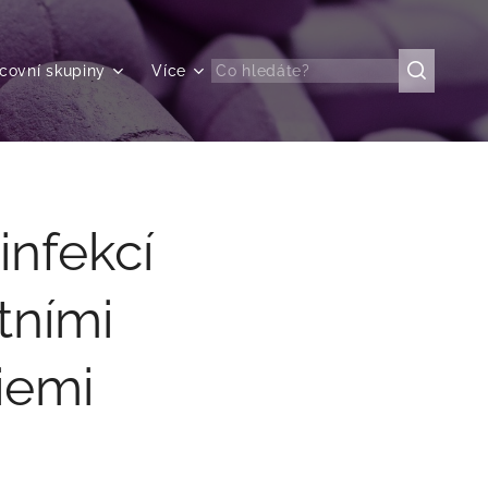
covní skupiny
Více
nfekcí
tními
iemi