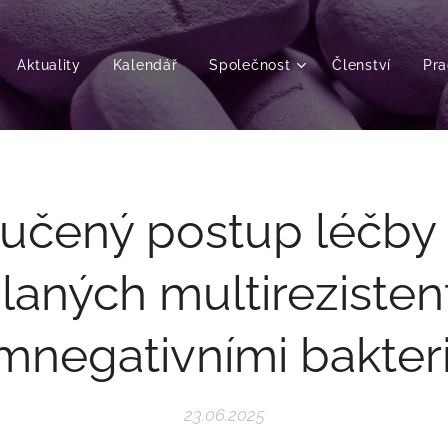
Aktuality
Kalendář
Společnost
Členství
Pra
učený postup léčby i
laných multirezisten
mnegativními bakter
23.06.2025