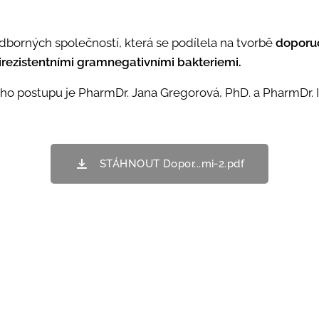
dborných společností, která se podílela na tvorbě
doporu
irezistentními gramnegativními bakteriemi.
o postupu je PharmDr. Jana Gregorová, PhD. a PharmDr. I
STÁHNOUT Dopor...mi-2.pdf