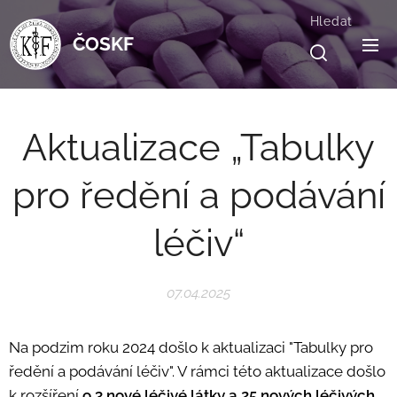
Hledat
ČOSKF
Aktualizace „Tabulky
pro ředění a podávání
léčiv“
07.04.2025
Na podzim roku 2024 došlo k aktualizaci "Tabulky pro
ředění a podávání léčiv". V rámci této aktualizace došlo
k rozšíření
o 3 nové léčivé látky a 25 nových léčivých