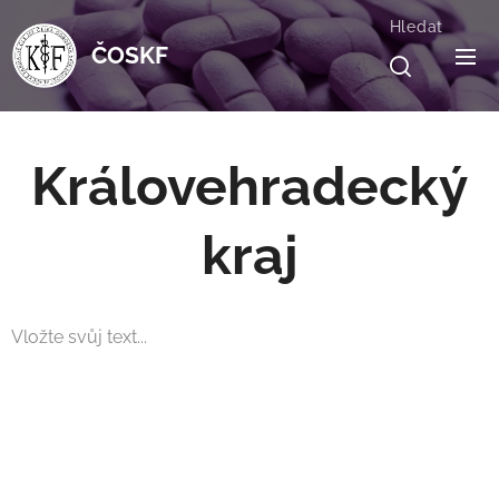
Hledat
ČOSKF
Královehradecký
kraj
Vložte svůj text...