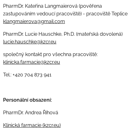
PharmDr. Kateřina Langmaierová (pověřena
zastupováním vedoucí pracoviště) - pracoviště Teplice
klangmaierova@gmail.com
PharmDr. Lucie Hauschke, Ph.D. (mateřská dovolená)
lucie.hauschke@kzcr.eu
společný kontakt pro všechna pracoviště:
klinicka.farmacie@kzcr.eu
Tel.: +420 704 873 941
Personální obsazení:
PharmDr. Andrea Říhová
Klinická farmacie (kzcr.eu)